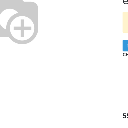
é
CH
5