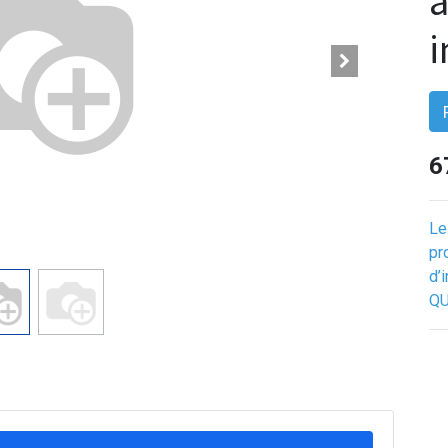
i
6
Le
pr
d’
QU